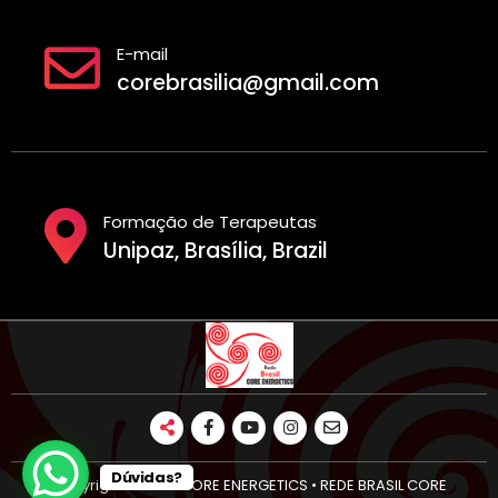
E-mail
corebrasilia@gmail.com
Formação de Terapeutas
Unipaz, Brasília, Brazil
Dúvidas?
Copyright © 2026 CORE ENERGETICS • REDE BRASIL CORE