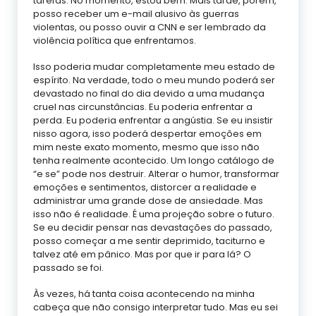
tarefas. No momento, estou bem. Mais tarde, porém,
posso receber um e-mail alusivo às guerras
violentas, ou posso ouvir a CNN e ser lembrado da
violência política que enfrentamos.
Isso poderia mudar completamente meu estado de
espírito. Na verdade, todo o meu mundo poderá ser
devastado no final do dia devido a uma mudança
cruel nas circunstâncias. Eu poderia enfrentar a
perda. Eu poderia enfrentar a angústia. Se eu insistir
nisso agora, isso poderá despertar emoções em
mim neste exato momento, mesmo que isso não
tenha realmente acontecido. Um longo catálogo de
“e se” pode nos destruir. Alterar o humor, transformar
emoções e sentimentos, distorcer a realidade e
administrar uma grande dose de ansiedade. Mas
isso não é realidade. É uma projeção sobre o futuro.
Se eu decidir pensar nas devastações do passado,
posso começar a me sentir deprimido, taciturno e
talvez até em pânico. Mas por que ir para lá? O
passado se foi.
Às vezes, há tanta coisa acontecendo na minha
cabeça que não consigo interpretar tudo. Mas eu sei