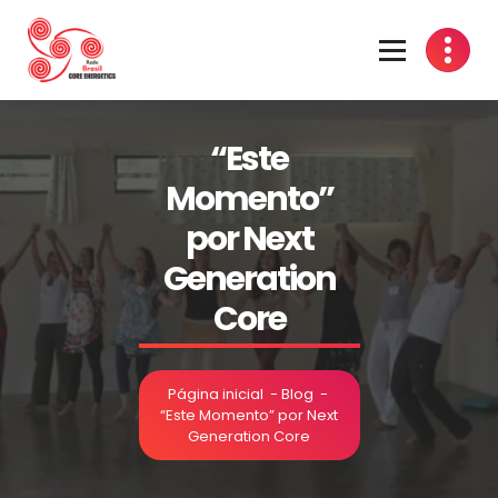
“Este
Momento”
por Next
Generation
Core
Página inicial
-
Blog
-
“Este Momento” por Next
Generation Core