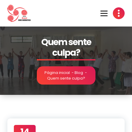
Quem sente
culpa?
Página inicial
-
Blog
-
Quem sente culpa?