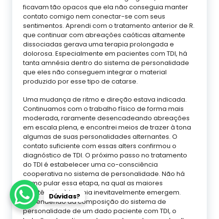
ficavam tão opacos que ela não conseguia manter
contato comigo nem conectar-se com seus
sentimentos. Aprendi com o tratamento anterior de R.
que continuar com abreações caóticas altamente
dissociadas gerava uma terapia prolongada e
dolorosa. Especialmente em pacientes com TDI, há
tanta amnésia dentro do sistema de personalidade
que eles não conseguem integrar o material
produzido por esse tipo de catarse.
Uma mudança de ritmo e direção estava indicada.
Continuamos com o trabalho físico de forma mais
moderada, raramente desencadeando abreações
em escala plena, e encontrei meios de trazer à tona
algumas de suas personalidades alternantes. O
contato suficiente com essas alters confirmou o
diagnóstico de TDI. O próximo passo no tratamento
do TDI é estabelecer uma co-consciência
cooperativa no sistema de personalidade. Não há
como pular essa etapa, na qual as maiores
resistências à terapia inevitavelmente emergem.
Dúvidas?
Dependendo da composição do sistema de
personalidade de um dado paciente com TDI, o