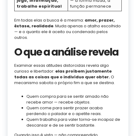
jogo, informação,
— a forma muda, a
trabalho espiritual
função permanece
Em todas elas a busca é a mesma:
amor, prazer,
êxtase, realidade
. Muda apenas o atalho escolhido
— e o quanto ele é aceito ou condenado pelos
outros.
O que a análise revela
Examinar essas atitudes distorcidas revela algo
curioso e libertador:
elas proíbem justamente
todas as coisas que o indivíduo quer obter.
O
mecanismo sabota o próprio fim a que se destina.
Quem compra para se sentir amado não
recebe amor — recebe objetos.
Quem come para sentir prazer acaba
perdendo o paladar e o apetite reais.
Quem trabalha para valer torna-se incapaz de
descansar e de se sentir bastante.
Quando isso é visto — não compreendido