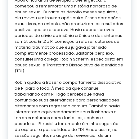
Após cinco anos de terapia bioenergética, R.
começou a rememorar uma história horrorosa de
abuso sexual. Durante os dezoito meses seguintes,
ela reviveu um trauma após outro. Essas abreações
exaustivas, no entanto, não produziram os resultados
positivos que eu esperava. Havia apenas breves
períodos de alívio da insônia crônica e dos sintomas
somáticos. Então R. começou a refazer catarses de
material traumático que eu julgava já ter sido
completamente processado. Bastante perplexo,
consultei uma colega, Robin Scherm, especialista em
abuso sexual e Transtorno Dissociativo de Identidade
(TDI).
Robin ajudou a trazer o comportamento dissociativo
de R. para o foco. À medida que continuei
trabalhando com R., logo percebi que havia
confundido suas alternâncias para personalidades
alternantes com regressão comum. Também havia
interpretado equivocadamente seus flashbacks e
terrores noturnos como fantasias, sonhos e
pesadelos. R. resistiu fortemente à minha sugestão
de explorar a possibilidade de TDI. Ainda assim, na
sessão seguinte, no auge do revivenciar de um