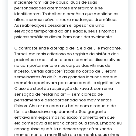
incidente familiar de abuso, duas de suas
personalidades alternantes emergiram e se
identificaram. Trabalhar a amnésia que mantinha as
alters incomunicáveis trouxe mudanças dramáticas.
As reabreações cessaram e, apesar de uma
elevação temporária da ansiedade, seus sintomas
psicossomáticos diminuíram consideravelmente.
O contraste entre a terapia de R. e a de J. é marcante.
Tornei-me mais criterioso no registro da história dos
pacientes e mais atento aos elementos dissociativos
no comportamento e nos corpos das vítimas de
incesto. Certas características no corpo de J. eram
semelhantes às de R., e as grandes lacunas em sua
memória apontavam para uma amnésia significativa.
O uso do stool de respiração deixava J. com uma
sensação de “estar no ar” — sem clareza de
pensamento e descoordenada nos movimentos
físicos. Chutar na cama ou bater com a raquete de
tênis a dissociava rapidamente. Sua garganta
entrava em espasmos no exato momento em que
ela começava a liberar o choro ou a raiva. Embora eu
conseguisse ajudá-la a descarregar afrouxando
manualmente a mandíbula e a garganta, seus olhos